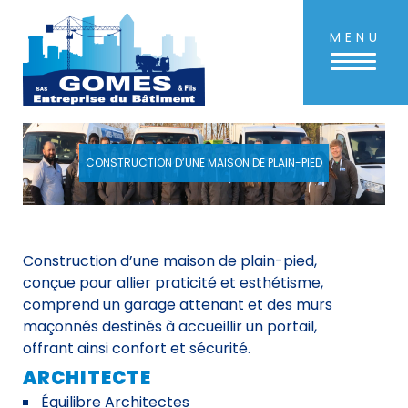
MENU
Aller
au
contenu
principal
CONSTRUCTION D’UNE MAISON DE PLAIN-PIED
Construction d’une maison de plain-pied,
conçue pour allier praticité et esthétisme,
comprend un garage attenant et des murs
maçonnés destinés à accueillir un portail,
offrant ainsi confort et sécurité.
ARCHITECTE
Équilibre Architectes