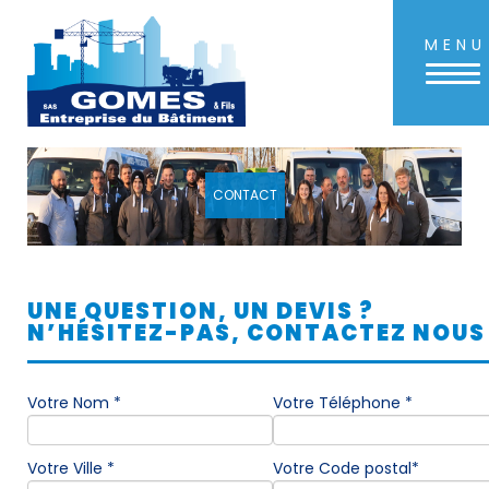
MENU
Aller
au
contenu
principal
CONTACT
UNE QUESTION, UN DEVIS ?
N’HÉSITEZ-PAS, CONTACTEZ NOUS 
Votre Nom *
Votre Téléphone *
Votre Ville *
Votre Code postal*